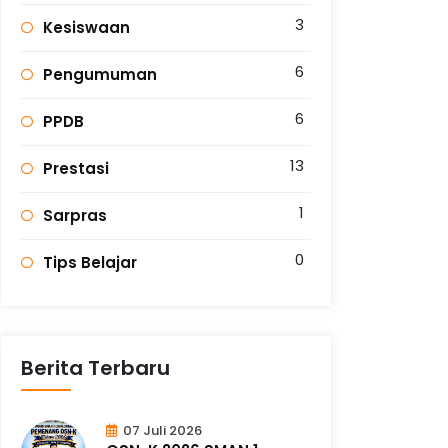
3
Kesiswaan
6
Pengumuman
6
PPDB
13
Prestasi
1
Sarpras
0
Tips Belajar
Berita Terbaru
07 Juli 2026