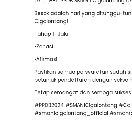
ðŸ“¢ [H-1] PPDB SMAN 1 Cigalontang ðŸ“
Besok adalah hari yang ditunggu-tung
Cigalontang!
Tahap 1 : Jalur
•Zonasi
•Afirmasi
Pastikan semua persyaratan sudah 
petunjuk pendaftaran dengan seksa
Tetap semangat dan semoga sukses
#PPDB2024 #SMAN1Cigalontang #Cal
#sman1cigalontang_official #smanrc