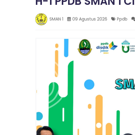
H-1 PPDB SMAN 1 C
G
SMAN 1
09 Agustus 2026
Ppdb
A
L
O
N
T
A
N