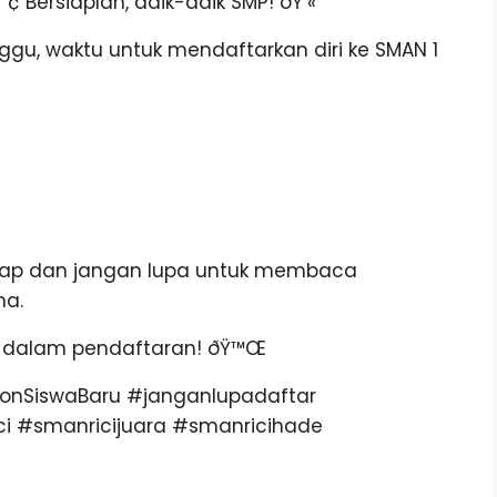
¢ Bersiaplah, adik-adik SMP! ðŸ’«
gu, waktu untuk mendaftarkan diri ke SMAN 1
siap dan jangan lupa untuk membaca
ma.
 dalam pendaftaran! ðŸ™Œ
onSiswaBaru #janganlupadaftar
i #smanricijuara #smanricihade