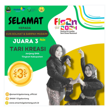
A
L
O
N
T
A
N
G