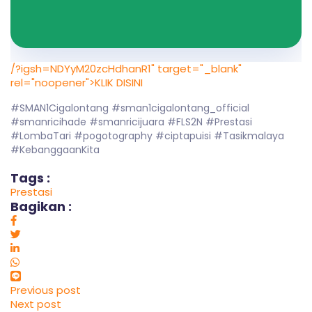
/?igsh=NDYyM20zcHdhanR1" target="_blank"
rel="noopener">KLIK DISINI
#SMAN1Cigalontang #sman1cigalontang_official
#smanricihade #smanricijuara #FLS2N #Prestasi
#LombaTari #pogotography #ciptapuisi #Tasikmalaya
#KebanggaanKita
Tags :
Prestasi
Bagikan :
Previous post
Next post