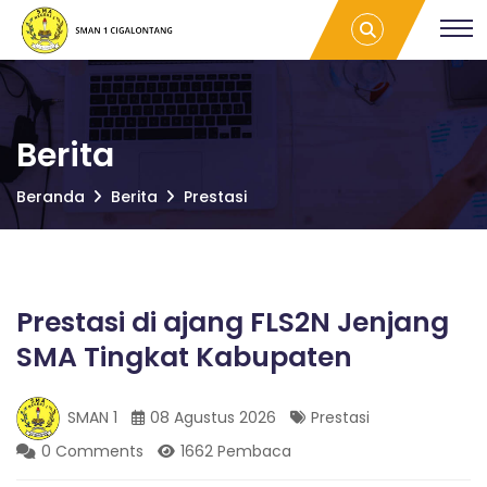
S
Prestasi di
S
ajang FLS2N
M
Jenjang SMA
A
M
Tingkat
N
Kabupaten |
1
SMAN 1
C
A
CIGALONTANG
I
Berita
G
A
N
Beranda
Berita
Prestasi
L
O
N
1
T
A
Prestasi di ajang FLS2N Jenjang
C
N
G
SMA Tingkat Kabupaten
I
SMAN 1
08 Agustus 2026
Prestasi
G
0 Comments
1662 Pembaca