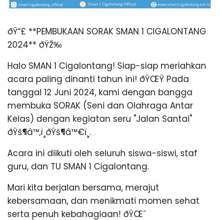
ðŸ“£ **PEMBUKAAN SORAK SMAN 1 CIGALONTANG
2024** ðŸŽ‰
Halo SMAN 1 Cigalontang! Siap-siap meriahkan
acara paling dinanti tahun ini! ðŸŒŸ Pada
tanggal 12 Juni 2024, kami dengan bangga
membuka SORAK (Seni dan Olahraga Antar
Kelas) dengan kegiatan seru "Jalan Santai"
ðŸš¶‍â™‚ï¸ðŸš¶‍â™€ï¸.
Acara ini diikuti oleh seluruh siswa-siswi, staf
guru, dan TU SMAN 1 Cigalontang.
Mari kita berjalan bersama, merajut
kebersamaan, dan menikmati momen sehat
serta penuh kebahagiaan! ðŸŒˆ