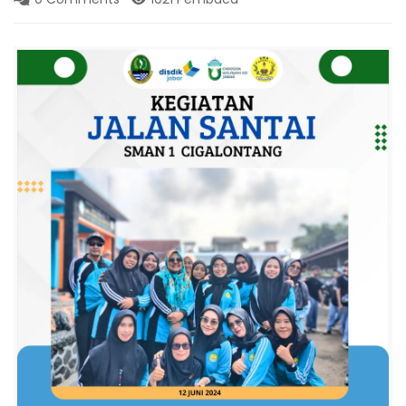
A
L
O
N
T
A
N
G