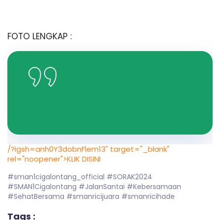
FOTO LENGKAP :
/?igsh=anh0Y3dobnFlem13" target="_blank"
rel="noopener">KLIK DISINI
#sman1cigalontang_official #SORAK2024
#SMAN1Cigalontang #JalanSantai #Kebersamaan
#SehatBersama #smanricijuara #smanricihade
Tags :