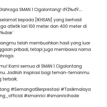
lahraga SMAN 1 Cigalontang! ðŸŽ‰ðŸ….
lamat kepada [IKHSAN] yang berhasil
 atletik lari 100 meter dan 400 meter di
Ÿ¥‰âœ¨
 juangmu telah membuahkan hasil yang luar
anggaan pribadi, tetapi juga membawa nama
ahraga.
nmu! Kami semua di SMAN 1 Cigalontang
. Jadilah inspirasi bagi teman-temanmu
terbaik.
tang #SemangatBerprestasi #Tasikmalaya
g_official #smanrici #smanricihade