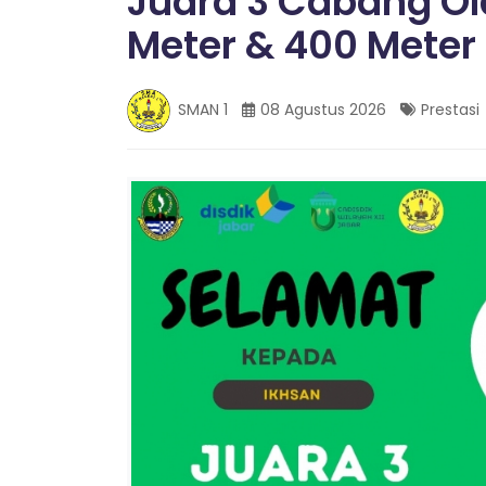
Juara 3 Cabang Ola
G
Meter & 400 Meter
A
SMAN 1
08 Agustus 2026
Prestasi
L
O
N
T
A
N