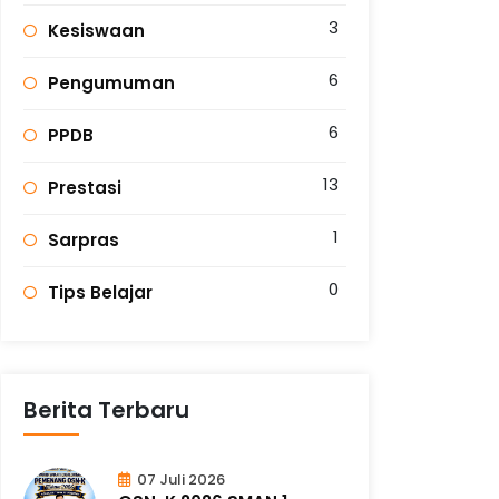
3
Kesiswaan
6
Pengumuman
6
PPDB
13
Prestasi
1
Sarpras
0
Tips Belajar
Berita Terbaru
07 Juli 2026