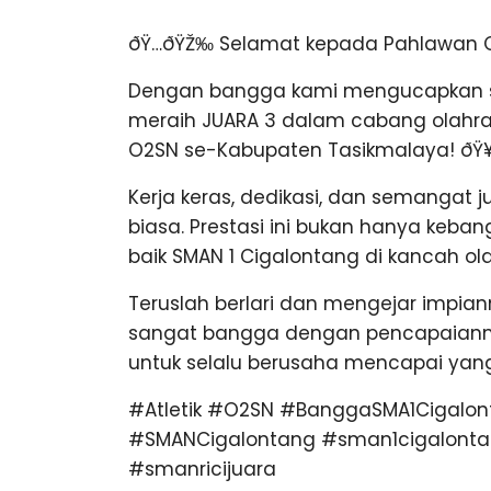
ðŸ…ðŸŽ‰ Selamat kepada Pahlawan O
Dengan bangga kami mengucapkan se
meraih JUARA 3 dalam cabang olahraga
O2SN se-Kabupaten Tasikmalaya! ð
Kerja keras, dedikasi, dan semangat
biasa. Prestasi ini bukan hanya keb
baik SMAN 1 Cigalontang di kancah ol
Teruslah berlari dan mengejar impia
sangat bangga dengan pencapaianmu
untuk selalu berusaha mencapai yang 
#Atletik #O2SN #BanggaSMA1Cigalon
#SMANCigalontang #sman1cigalontan
#smanricijuara