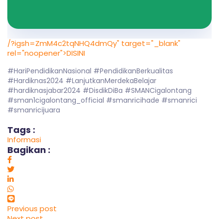
/?igsh=ZmM4c2tqNHQ4dmQy" target="_blank"
rel="noopener">DISINI
#HariPendidikanNasional #PendidikanBerkualitas
#Hardiknas2024 #LanjutkanMerdekaBelajar
#hardiknasjabar2024 #DisdikDiBa #SMANCigalontang
#sman1cigalontang_official #smanricihade #smanrici
#smanricijuara
Tags :
Informasi
Bagikan :
Previous post
Next post