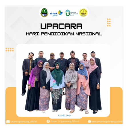
A
L
O
N
T
A
N
G