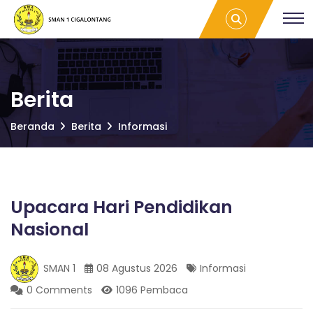
S
Upacara Hari
S
Pendidikan
M
Nasional |
A
M
SMAN 1
N
CIGALONTANG
1
C
A
I
Berita
G
A
N
Beranda
Berita
Informasi
L
O
N
1
T
A
Upacara Hari Pendidikan
C
N
G
Nasional
I
SMAN 1
08 Agustus 2026
Informasi
G
0 Comments
1096 Pembaca