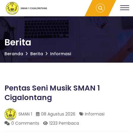
S
Pentas Seni
S
Musik SMAN 1
M
Cigalontang |
A
M
SMAN 1
N
CIGALONTANG
1
C
A
I
Berita
G
A
N
Beranda
Berita
Informasi
L
O
N
1
T
A
Pentas Seni Musik SMAN 1
C
N
G
Cigalontang
I
SMAN 1
08 Agustus 2026
Informasi
G
0 Comments
1233 Pembaca