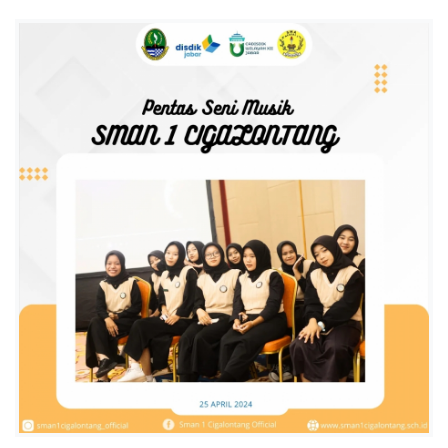
A
L
O
N
T
A
N
G