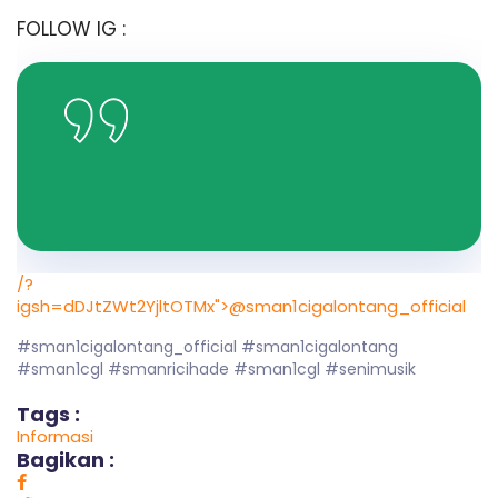
FOLLOW IG :
/?
igsh=dDJtZWt2YjltOTMx">@sman1cigalontang_official
#sman1cigalontang_official #sman1cigalontang
#sman1cgl #smanricihade #sman1cgl #senimusik
Tags :
Informasi
Bagikan :