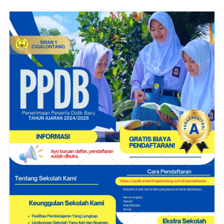
A
L
O
N
T
A
N
G