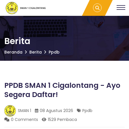
S
PPDB SMAN 1
S
Cigalontang -
M
Ayo Segera
A
M
Daftar! | SMAN
N
1
1
CIGALONTANG
C
A
I
Berita
G
A
N
Beranda
Berita
Ppdb
L
O
N
1
T
A
PPDB SMAN 1 Cigalontang - Ayo
C
N
G
Segera Daftar!
I
SMAN 1
08 Agustus 2026
Ppdb
G
0 Comments
1529 Pembaca